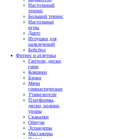
Настольный
теннис
Большой теннис
Настольные
игры
Дартс
Игрушки для
развлечений
Бейсбол
Фитнес и атлетика
Гантели, диски,
гири
Коврики
Блоки
Мячи
гимнастические
Утяжелители
Платформы,
диски, ролики,
упоры
Скакалки
Обручи
Эспандеры
Массажеры