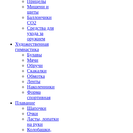
Прицелы
Мишени и
щиты
Баллончики
CO2
Средства для
ухода за
оружием
Художественная
гимнастика
Булавы
Мячи
Обручи
Скакалки
Обмотка
Ленты
Наколенники
Форма
спортивная
Плавание
Шапочки
Очки
Ласты, лопатки
на руки
Колобашки,