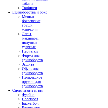
забавы
Тюбинги
Единоборства и бокс
Мешки
боксерские,
груши,
манекены
Лапы,
макивары,
подушки
ударные
Перчатки
Форма для
единоборств
Защита
Обувь для
единоборств
Прикладное
оружие для
единоборств
Спортивные игры
Футбол
Волейбол
Баскетбол
Бадминтон