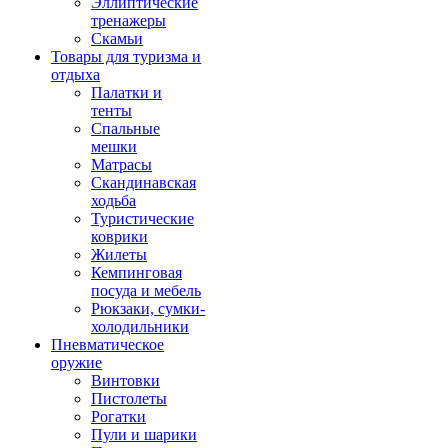
Эллиптические
тренажеры
Скамьи
Товары для туризма и
отдыха
Палатки и
тенты
Спальные
мешки
Матрасы
Скандинавская
ходьба
Туристические
коврики
Жилеты
Кемпинговая
посуда и мебель
Рюкзаки, сумки-
холодильники
Пневматическое
оружие
Винтовки
Пистолеты
Рогатки
Пули и шарики