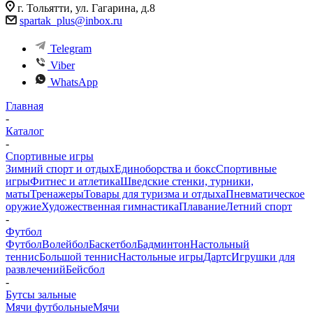
г. Тольятти, ул. Гагарина, д.8
spartak_plus@inbox.ru
Telegram
Viber
WhatsApp
Главная
-
Каталог
-
Спортивные игры
Зимний спорт и отдых
Единоборства и бокс
Спортивные
игры
Фитнес и атлетика
Шведские стенки, турники,
маты
Тренажеры
Товары для туризма и отдыха
Пневматическое
оружие
Художественная гимнастика
Плавание
Летний спорт
-
Футбол
Футбол
Волейбол
Баскетбол
Бадминтон
Настольный
теннис
Большой теннис
Настольные игры
Дартс
Игрушки для
развлечений
Бейсбол
-
Бутсы зальные
Мячи футбольные
Мячи