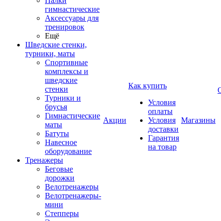
Палки
гимнастические
Аксессуары для
тренировок
Ещё
Шведские стенки,
турники, маты
Спортивные
комплексы и
шведские
Как купить
стенки
Турники и
Условия
брусья
оплаты
Гимнастические
Акции
Условия
Магазины
маты
доставки
Батуты
Гарантия
Навесное
на товар
оборудование
Тренажеры
Беговые
дорожки
Велотренажеры
Велотренажеры-
мини
Степперы