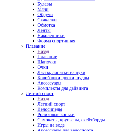
Булавы
Мячи
Обручи
Скакалки
Обмотка
Ленты
Наколенники
Форма спортивная
Плавание
Назад
Плавание
Шапочки
Очки
Ласты, лопатки на руки
Колобашки, доски, нудлы
Аксессуары
Комплекты для дайвинга
Летний спорт
Назад
Летний спорт
Велосипеды
Роликовые коньки
Самокаты, круизеры, скейтборды
Игры на воде
Аксессуары для велоспорта