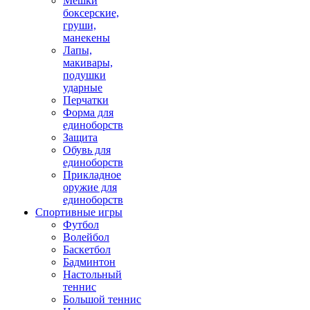
Мешки
боксерские,
груши,
манекены
Лапы,
макивары,
подушки
ударные
Перчатки
Форма для
единоборств
Защита
Обувь для
единоборств
Прикладное
оружие для
единоборств
Спортивные игры
Футбол
Волейбол
Баскетбол
Бадминтон
Настольный
теннис
Большой теннис