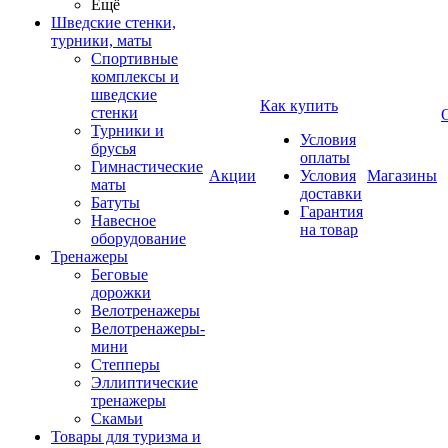
Ещё
Шведские стенки,
турники, маты
Спортивные
комплексы и
шведские
Как купить
стенки
Турники и
Условия
брусья
оплаты
Гимнастические
Акции
Условия
Магазины
маты
доставки
Батуты
Гарантия
Навесное
на товар
оборудование
Тренажеры
Беговые
дорожки
Велотренажеры
Велотренажеры-
мини
Степперы
Эллиптические
тренажеры
Скамьи
Товары для туризма и