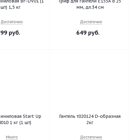
иниловая BF-DV01 (1
Гриф для гантели E155A d 25
шт) 1,5 кг
мм, дл.34 см
Достаточно
Достаточно
99 руб.
649 руб.
виниловая Start Up
Гантель т020124 D-образная
NT08010 1 кг (1 шт)
2кг
Много
Достаточно