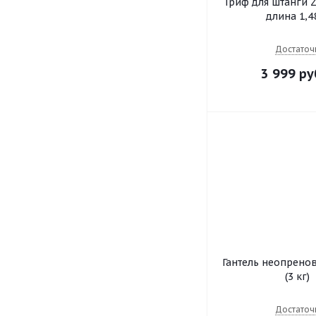
Гриф для штанги 
длина 1,4
Достаточ
3 999 ру
Гантель неопрено
(3 кг)
Достаточ