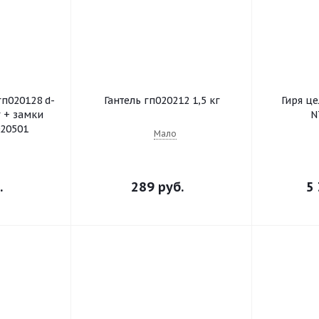
гп020128 d-
Гантель гп020212 1,5 кг
Гиря це
г + замки
N
20501
Мало
.
289 руб.
5 