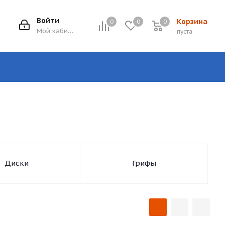
Войти
Корзина
0
0
0
0
Мой кабинет
пуста
Диски
Грифы