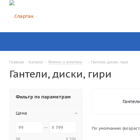
Главная
-
Каталог
-
Фитнес и атлетика
-
Гантели, диски, гири
Гантели, диски, гири
Фильтр по параметрам
Гантел
Цена
По умолчанию (возрас
99
8 599