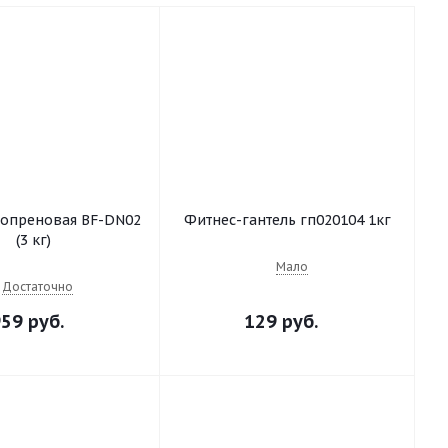
еопреновая BF-DN02
Фитнес-гантель гп020104 1кг
(3 кг)
Мало
Достаточно
59 руб.
129 руб.