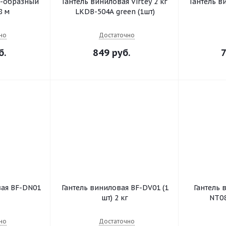
Z-образный
Гантель виниловая Virtey 2 кг
Гантель в
8 м
LKDB-504A green (1шт)
но
Достаточно
б.
849 руб.
7
вая BF-DN01
Гантель виниловая BF-DV01 (1
Гантель 
шт) 2 кг
но
Достаточно