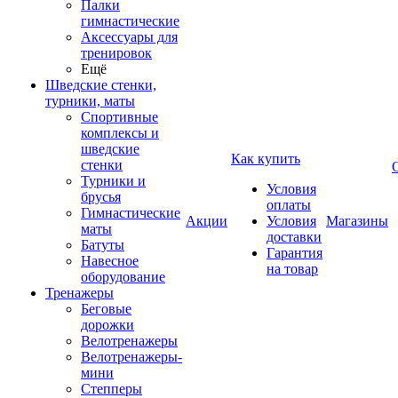
Палки
гимнастические
Аксессуары для
тренировок
Ещё
Шведские стенки,
турники, маты
Спортивные
комплексы и
шведские
Как купить
стенки
Турники и
Условия
брусья
оплаты
Гимнастические
Акции
Условия
Магазины
маты
доставки
Батуты
Гарантия
Навесное
на товар
оборудование
Тренажеры
Беговые
дорожки
Велотренажеры
Велотренажеры-
мини
Степперы