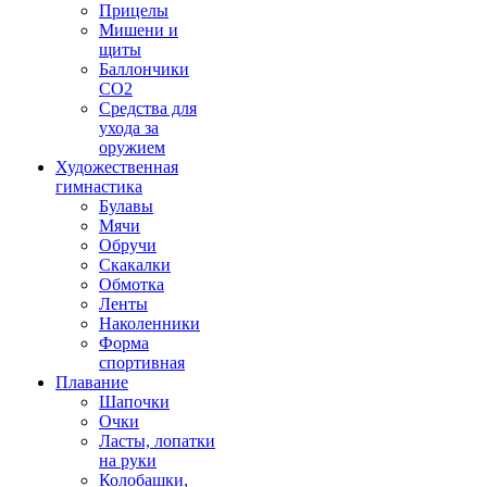
Прицелы
Мишени и
щиты
Баллончики
CO2
Средства для
ухода за
оружием
Художественная
гимнастика
Булавы
Мячи
Обручи
Скакалки
Обмотка
Ленты
Наколенники
Форма
спортивная
Плавание
Шапочки
Очки
Ласты, лопатки
на руки
Колобашки,