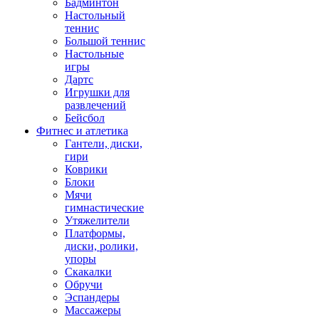
Бадминтон
Настольный
теннис
Большой теннис
Настольные
игры
Дартс
Игрушки для
развлечений
Бейсбол
Фитнес и атлетика
Гантели, диски,
гири
Коврики
Блоки
Мячи
гимнастические
Утяжелители
Платформы,
диски, ролики,
упоры
Скакалки
Обручи
Эспандеры
Массажеры