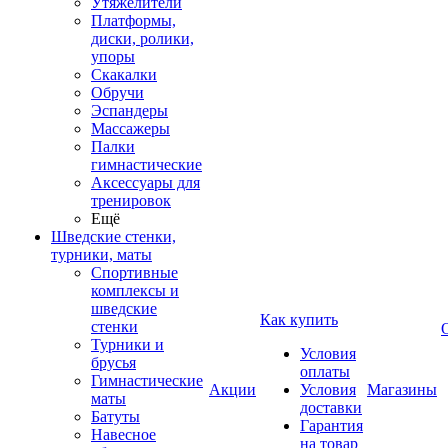
Утяжелители
Платформы,
диски, ролики,
упоры
Скакалки
Обручи
Эспандеры
Массажеры
Палки
гимнастические
Аксессуары для
тренировок
Ещё
Шведские стенки,
турники, маты
Спортивные
комплексы и
шведские
Как купить
стенки
Турники и
Условия
брусья
оплаты
Гимнастические
Акции
Условия
Магазины
маты
доставки
Батуты
Гарантия
Навесное
на товар