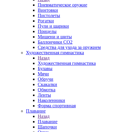
Пневматическое оружие
Винтовки
Пистолеты
Рогатки
Пули и шарики
Прицелы
Мишени и щиты
Баллончики CO2
Средства для ухода за оружием
Художественная гимнастика
Назад
Художественная гимнастика
Булавы
Мячи
Обручи
Скакалки
Обмотка
Ленты
Наколенники
Форма спортивная
Плавание
Назад
Плавание
Шапочки