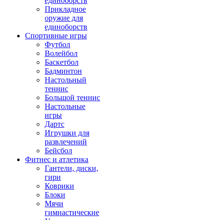
единоборств
Прикладное
оружие для
единоборств
Спортивные игры
Футбол
Волейбол
Баскетбол
Бадминтон
Настольный
теннис
Большой теннис
Настольные
игры
Дартс
Игрушки для
развлечений
Бейсбол
Фитнес и атлетика
Гантели, диски,
гири
Коврики
Блоки
Мячи
гимнастические