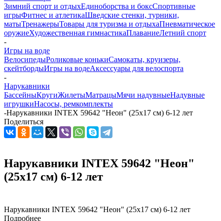
Зимний спорт и отдых
Единоборства и бокс
Спортивные
игры
Фитнес и атлетика
Шведские стенки, турники,
маты
Тренажеры
Товары для туризма и отдыха
Пневматическое
оружие
Художественная гимнастика
Плавание
Летний спорт
-
Игры на воде
Велосипеды
Роликовые коньки
Самокаты, круизеры,
скейтборды
Игры на воде
Аксессуары для велоспорта
-
Нарукавники
Бассейны
Круги
Жилеты
Матрацы
Мячи надувные
Надувные
игрушки
Насосы, ремкомплекты
-
Нарукавники INTEX 59642 "Неон" (25x17 см) 6-12 лет
Поделиться
Нарукавники INTEX 59642 "Неон"
(25x17 см) 6-12 лет
Нарукавники INTEX 59642 "Неон" (25x17 см) 6-12 лет
Подробнее