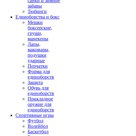
санки и зимние
забавы
Тюбинги
Единоборства и бокс
Мешки
боксерские,
груши,
манекены
Лапы,
макивары,
подушки
ударные
Перчатки
Форма для
единоборств
Защита
Обувь для
единоборств
Прикладное
оружие для
единоборств
Спортивные игры
Футбол
Волейбол
Баскетбол