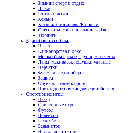
Зимний спорт и отдых
Лыжи
Ботинки лыжные
Коньки
Хоккей/Экипировка/Клюшки
Снегокаты, санки и зимние забавы
Тюбинги
Единоборства и бокс
Назад
Единоборства и бокс
Мешки боксерские, груши, манекены
Лапы, макивары, подушки ударные
Перчатки
Форма для единоборств
Защита
Обувь для единоборств
Прикладное оружие для единоборств
Спортивные игры
Назад
Спортивные игры
Футбол
Волейбол
Баскетбол
Бадминтон
Настольный теннис